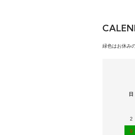
CALEN
緑色はお休み
日
2
9