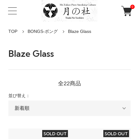
0
TOP
BONGS-ボング
Blaze Glass
Blaze Glass
全22商品
並び替え：
SOLD OUT
SOLD OUT