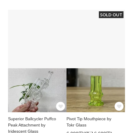
SOLD OUT
Superior Ballcycler Puffco
Pivot Tip Mouthpiece by
Peak Attachment by
Tokr Glass
Iridescent Glass