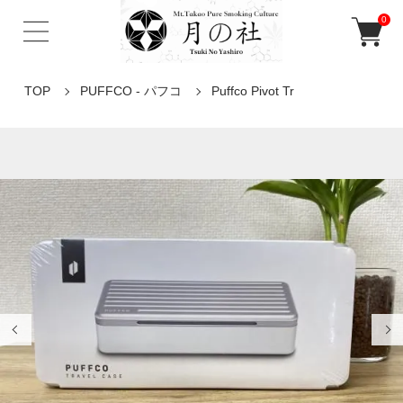
0
TOP
PUFFCO - パフコ
Puffco Pivot Tr