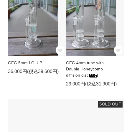
GFG 5mm I.C.U.P
GFG 4mm tube with
Double Honeycomb
36,000円(税込39,600円)
diffision disc
29,000円(税込31,900円)
SOLD OUT