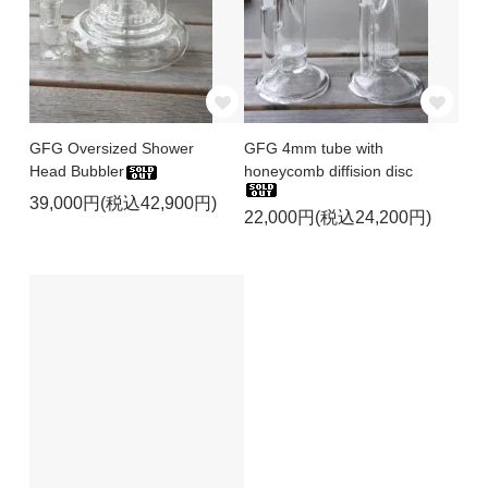
GFG Oversized Shower
GFG 4mm tube with
Head Bubbler
honeycomb diffision disc
39,000円(税込42,900円)
22,000円(税込24,200円)