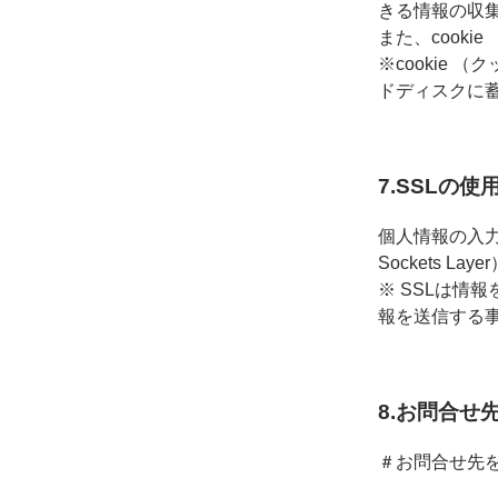
きる情報の収
また、cook
※cookie
ドディスクに
7.SSLの
個人情報の入力
Sockets L
※ SSLは情
報を送信する
8.お問合せ
＃お問合せ先