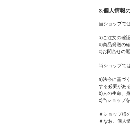
3.個人情報
当ショップで
a)ご注文の確
b)商品発送の
c)お問合せの
当ショップで
a)法令に基
する必要があ
b)人の生命
c)当ショップ
＃ショップ様
＃なお、個人