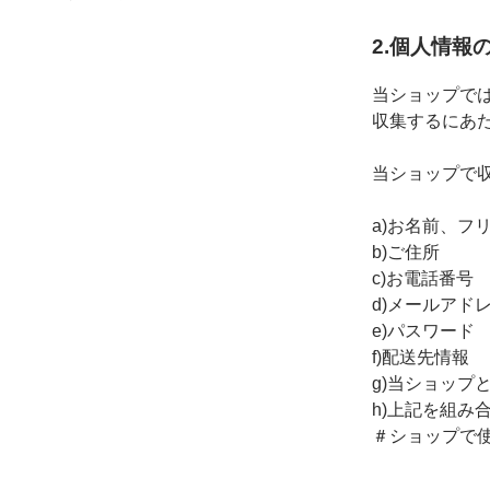
2.個人情報
当ショップで
収集するにあ
当ショップで
a)お名前、フ
b)ご住所
c)お電話番号
d)メールアド
e)パスワード
f)配送先情報
g)当ショップ
h)上記を組み
＃ショップで