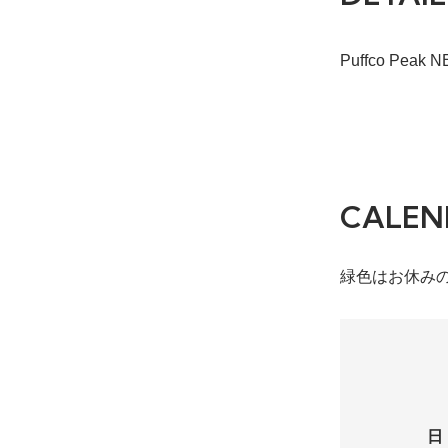
Puffco Pea
CALEN
緑色はお休み
日