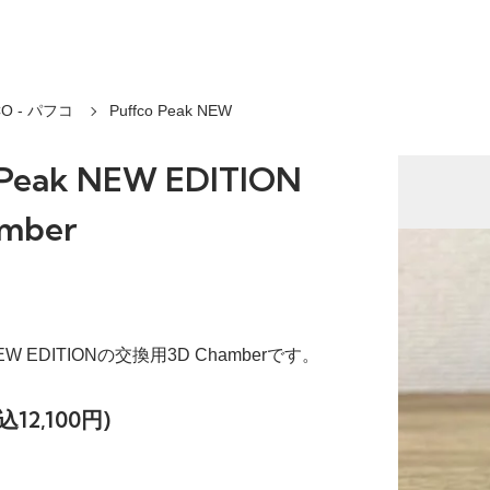
CO - パフコ
Puffco Peak NEW
 Peak NEW EDITION
mber
k NEW EDITIONの交換用3D Chamberです。
込12,100円)