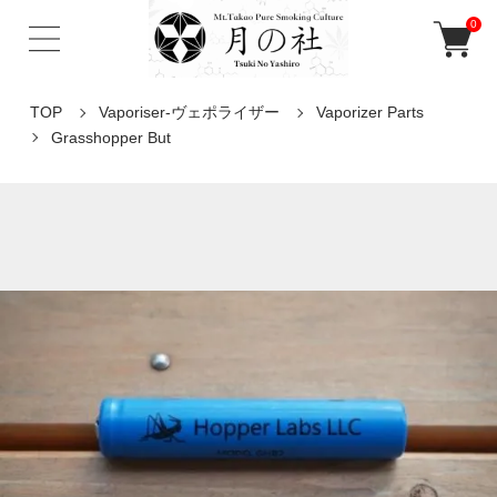
0
TOP
Vaporiser-ヴェポライザー
Vaporizer Parts
Grasshopper But