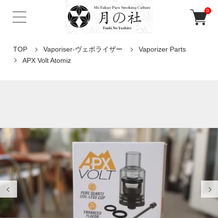
0
TOP
Vaporiser-ヴェポライザー
Vaporizer Parts
APX Volt Atomiz