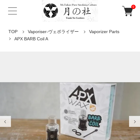
0
TOP
Vaporiser-ヴェポライザー
Vaporizer Parts
APX BARB Coil A