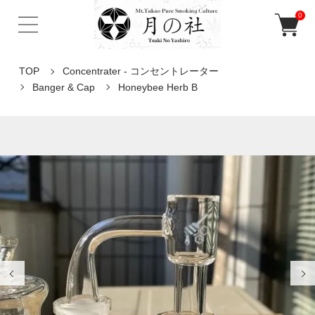
0
TOP
Concentrater - コンセントレーター
Banger & Cap
Honeybee Herb B