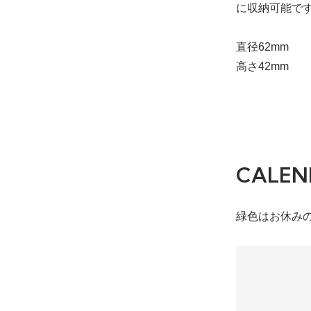
に収納可能で
ブラック
14,000円(税込1
直径62mm
在庫：1
高さ42mm
CALEN
緑色はお休み