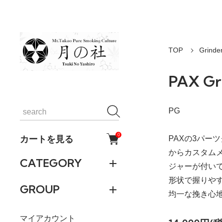
TOP
Grin
PAX Gr
PG
0
カートを見る
PAXの3パー
からカスタム
CATEGORY
ジャーが付い
形状で握りやす
GROUP
均一な挽き心
マイアカウント