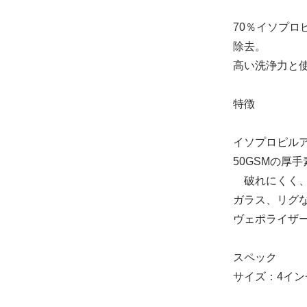
70％イソプロ
除去。
高い洗浄力と
1枚
30円(税込33円
特徴
在庫：155
イソプロピルア
50GSMの厚
100枚
破れにくく、
2,500円(税込2,
ガラス、リグ
在庫：1
ヴェポライザ
スペック
サイズ：4インチ 