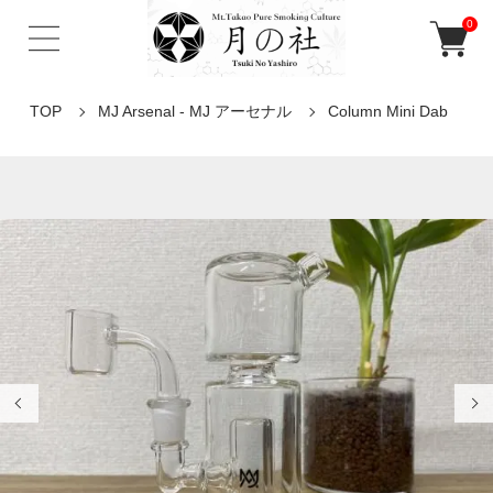
0
TOP
MJ Arsenal - MJ アーセナル
Column Mini Dab