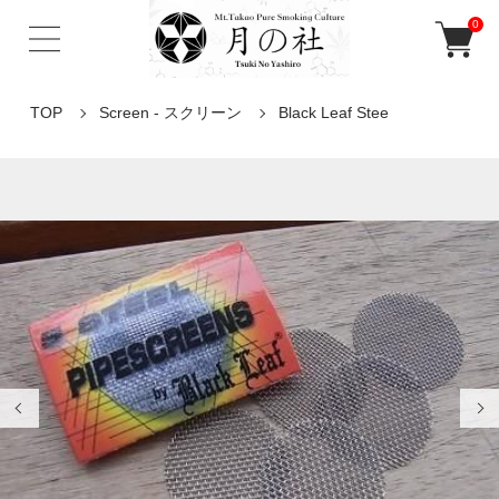
0
TOP
Screen - スクリーン
Black Leaf Stee