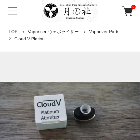
0
TOP
Vaporiser-ヴェポライザー
Vaporizer Parts
Cloud V Platinu